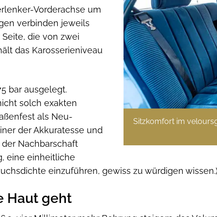
uerlenker-Vorderachse um
gen verbinden jeweils
Seite, die von zwei
hält das Karosserieniveau
75 bar ausgelegt.
 nicht solch exakten
raßenfest als Neu-
Sitzkomfort im velours
iner der Akkuratesse und
 der Nachbarschaft
, eine einheitliche
hsdichte einzuführen, gewiss zu würdigen wissen.
e Haut geht