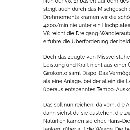
Nun der V8: Er basiert auf dem des
steigt auch durch das Mischgeschi
Drehmoments kramen wir die schöne
4.200/min nie unter ein Hochplat
V8 reicht die Dreigang-Wandlerauto
erführe die Überforderung der be
Doch das zeugte von Missverstehen
Leistung und Kraft nicht aus einer
Girokonto samt Dispo. Das Vermög
als eine Anlage, bei der allein die 
überaus entspanntes Tempo-Ausk
Das soll nun reichen; da vorn, die A
dann siehst du sie dastehen, die zw
Natürlich kamen sie eher, Hans-Diet
tanken, rüber auf die Waage. Die be