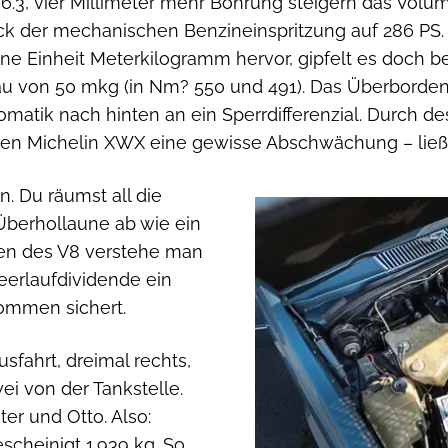
 6.3, vier Millimeter mehr Bohrung steigern das Volu
ck der mechanischen Benzineinspritzung auf 286 PS.
 Einheit Meterkilogramm hervor, gipfelt es doch bei
eau von 50 mkg (in Nm? 550 und 491). Das Überbord
matik nach hinten an ein Sperrdifferenzial. Durch de
iden Michelin XWX eine gewisse Abschwächung – lie
. Du räumst all die
 Überhollaune ab wie ein
en des V8 verstehe man
Leerlaufdividende ein
ommen sichert.
usfahrt, dreimal rechts,
ei von der Tankstelle.
er und Otto. Also:
scheinigt 1.939 kg. So