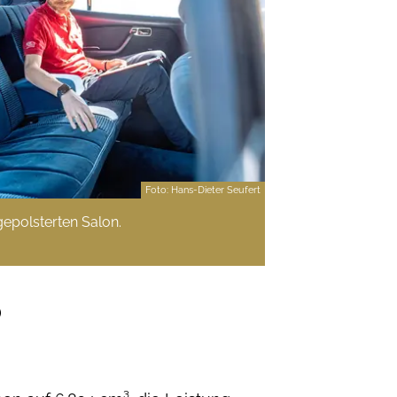
Foto: Hans-Dieter Seufert
gepolsterten Salon.
)