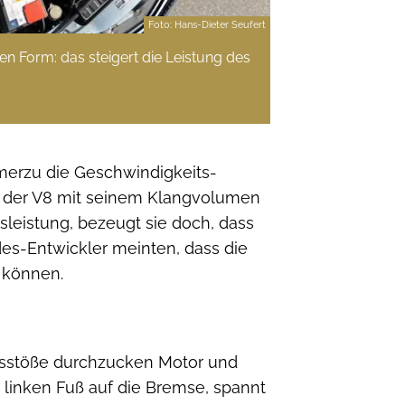
Foto: Hans-Dieter Seufert
sten Form: das steigert die Leistung des
merzu die Geschwindigkeits-
ch der V8 mit seinem Klangvolumen
leistung, bezeugt sie doch, dass
es-Entwickler meinten, dass die
 können.
 Gasstöße durchzucken Motor und
 linken Fuß auf die Bremse, spannt