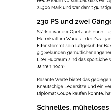
Heute kaum vorstellbar, dass ein O
21.900 Mark und war damit günstig
230 PS und zwei Gäng
Stärker war der Opel auch noch – 23
Motorkraft im Wandler der Zweigang
Elfer stemmt sein luftgekühlter Bo
9,5 Sekunden gemütlicher angehen
Liter Hubraum sind das sportliche 
Jahren noch?
Rasante Werte bietet das gediegene 
Knautschige Ledersitze und ein ve
Diplomat Coupé kaufen konnte, hatt
Schnelles, müheloses