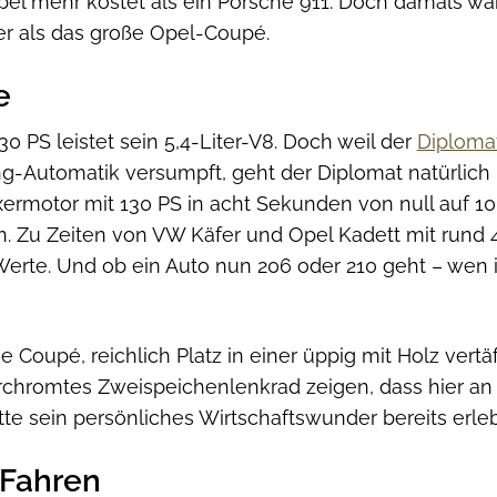
pel mehr kostet als ein Porsche 911. Doch damals war
er als das große Opel-Coupé.
e
0 PS leistet sein 5,4-Liter-V8. Doch weil der
Diploma
-Automatik versumpft, geht der Diplomat natürlich n
xermotor mit 130 PS in acht Sekunden von null auf 10
. Zu Zeiten von VW Käfer und Opel Kadett mit rund
Werte. Und ob ein Auto nun 206 oder 210 geht – wen i
Coupé, reichlich Platz in einer üppig mit Holz vertä
rchromtes Zweispeichenlenkrad zeigen, dass hier an 
e sein persönliches Wirtschaftswunder bereits erleb
 Fahren