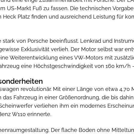
em US-Markt Fuß zu fassen. Die technischen Vorgaben
m Heck Platz finden und ausreichend Leistung für ko
 stark von Porsche beeinflusst. Lenkrad und Instru
ewisse Exklusivität verlieh. Der Motor selbst war ent
ine Weiterentwicklung eines VW-Motors mit zusätzlic
Fahrzeug eine Höchstgeschwindigkeit von 160 km/h – 
sonderheiten
kswagen revolutionär. Mit einer Länge von etwa 4,7
das Fahrzeug in einer Größenordnung, die bis dahin 
 Scheinwerfer verliehen ihm ein modernes Erscheinun
enz W110 erinnerte.
nnenraumgestaltung. Der flache Boden ohne Mitteltunn