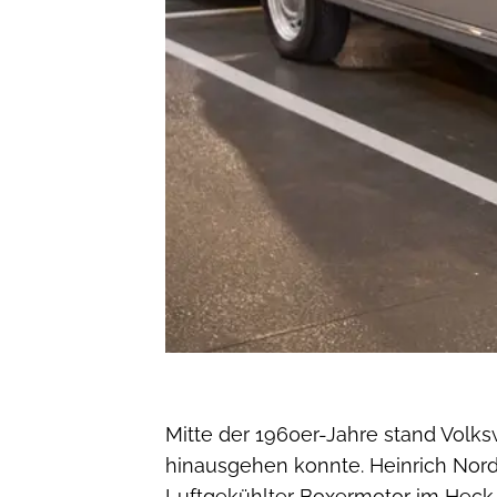
Mitte der 1960er-Jahre stand Volks
hinausgehen konnte. Heinrich Nordh
Luftgekühlter Boxermotor im Heck